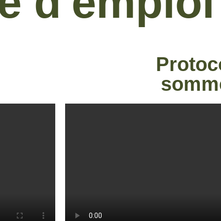
e d'emploi
Protoc
somme