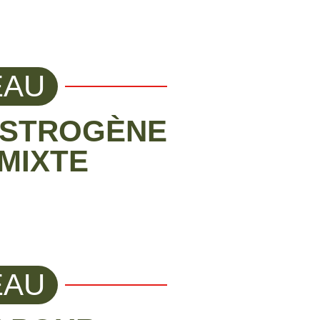
EAU
ŒSTROGÈNE
MIXTE
EAU